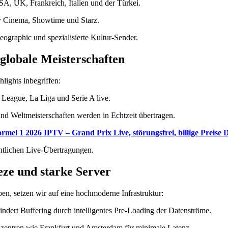
, UK, Frankreich, Italien und der Türkei.
y Cinema, Showtime und Starz.
ographic und spezialisierte Kultur-Sender.
globale Meisterschaften
hlights inbegriffen:
 League, La Liga und Serie A live.
d Weltmeisterschaften werden in Echtzeit übertragen.
rmel 1 2026 IPTV – Grand Prix Live, störungsfrei, billige Preise 
tlichen Live-Übertragungen.
eze und starke Server
, setzen wir auf eine hochmoderne Infrastruktur:
ndert Buffering durch intelligentes Pre-Loading der Datenströme.
zentren wie Frankfurt und Amsterdam für minimale Latenz.