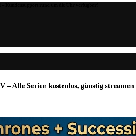
il – Kundensupport rund um die Uhr verfügbar!
– Alle Serien kostenlos, günstig streamen