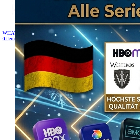
WHATSAPP
0
items
0,00
€