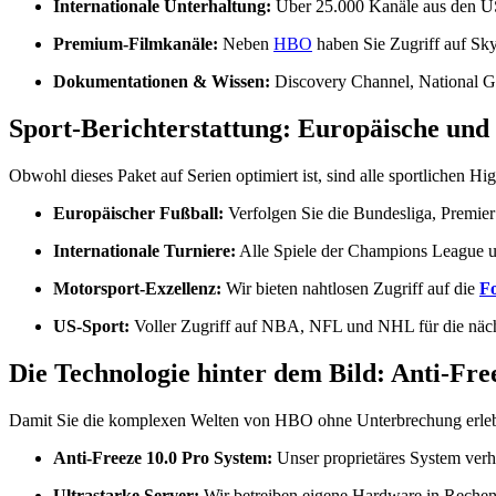
Internationale Unterhaltung:
Über 25.000 Kanäle aus den USA
Premium-Filmkanäle:
Neben
HBO
haben Sie Zugriff auf Sk
Dokumentationen & Wissen:
Discovery Channel, National Ge
Sport-Berichterstattung: Europäische und 
Obwohl dieses Paket auf Serien optimiert ist, sind alle sportlichen Hig
Europäischer Fußball:
Verfolgen Sie die Bundesliga, Premier
Internationale Turniere:
Alle Spiele der Champions League un
Motorsport-Exzellenz:
Wir bieten nahtlosen Zugriff auf die
Fo
US-Sport:
Voller Zugriff auf NBA, NFL und NHL für die näch
Die Technologie hinter dem Bild: Anti-Fre
Damit Sie die komplexen Welten von HBO ohne Unterbrechung erleben
Anti-Freeze 10.0 Pro System:
Unser proprietäres System verhi
Ultrastarke Server:
Wir betreiben eigene Hardware in Rechen