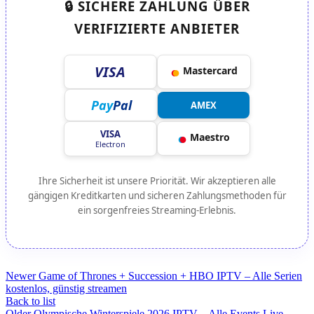
🔒 SICHERE ZAHLUNG ÜBER
VERIFIZIERTE ANBIETER
VISA
●
●
Mastercard
Pay
Pal
AMEX
VISA
●
●
Maestro
Electron
Ihre Sicherheit ist unsere Priorität. Wir akzeptieren alle
gängigen Kreditkarten und sicheren Zahlungsmethoden für
ein sorgenfreies Streaming-Erlebnis.
Newer
Game of Thrones + Succession + HBO IPTV – Alle Serien
kostenlos, günstig streamen
Back to list
Older
Olympische Winterspiele 2026 IPTV – Alle Events Live,