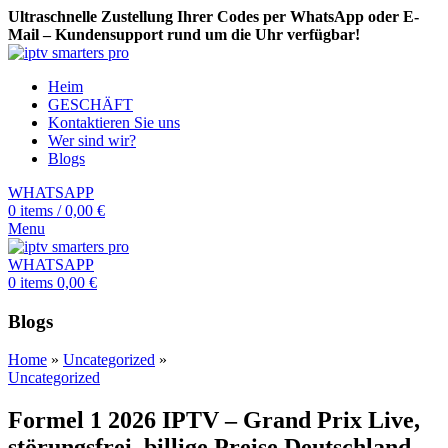
Ultraschnelle Zustellung Ihrer Codes per WhatsApp oder E-
Mail – Kundensupport rund um die Uhr verfügbar!
Heim
GESCHÄFT
Kontaktieren Sie uns
Wer sind wir?
Blogs
WHATSAPP
0
items
/
0,00
€
Menu
WHATSAPP
0
items
0,00
€
Blogs
Home
»
Uncategorized
»
Uncategorized
Formel 1 2026 IPTV – Grand Prix Live,
störungsfrei, billige Preise Deutschland