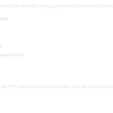
d bereits ein deutlicher Sprung gegenüber klassischem SD-Fernse
len)
ar
tbaren Einbruch
ard für deutsches IPTV
e bei IPTV Smarters Pro in Deutschland – und das aus gutem Gru