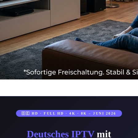
🇩🇪 HD · FULL HD · 4K · 8K – JUNI 2026
Deutsches IPTV
mit