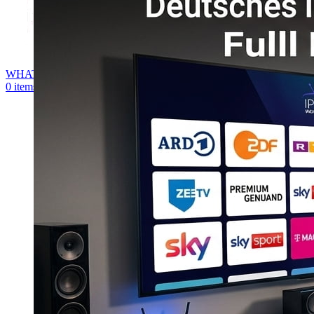
WHATSAPP
0
items
0,00
€