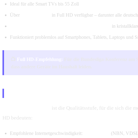
Ideal für alle Smart TVs bis 55 Zoll
Über
15.000 Kanäle
in Full HD verfügbar – darunter alle deuts
Bundesliga, Champions League und DFB-Pokal
in kristallkl
Funktioniert problemlos auf Smartphones, Tablets, Laptops und 
📺
Full HD-Empfehlung:
Für die Bundesliga-Konferenz am 
dass andere Geräte im Haushalt leiden.
4K Ultra HD – Echte Kinoqualität 
4K Ultra HD (2160p)
ist die Qualitätsstufe, für die sich di
HD bedeuten:
Empfohlene Internetgeschwindigkeit:
ab 25 Mbit/s
(NBN, VDSL, 