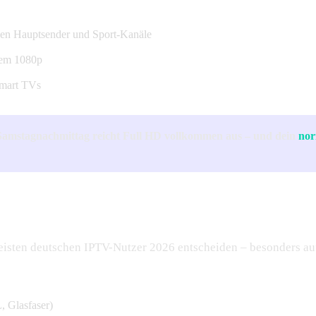
chen Hauptsender und Sport-Kanäle
arem 1080p
Smart TVs
Samstagnachmittag reicht Full HD vollkommen aus – und dein
nor
im Wohnzimmer
e meisten deutschen IPTV-Nutzer 2026 entscheiden – besonders au
Glasfaser)