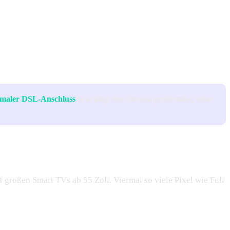
maler DSL-Anschluss
bewältigt den Stream problemlos, ohne
f großen Smart TVs ab 55 Zoll. Viermal so viele Pixel wie Full