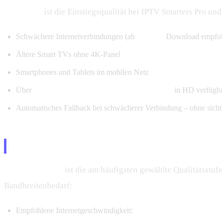
HD (720p)
ist die Einstiegsqualität bei IPTV Smarters Pro un
Schwächere Internetverbindungen (ab
5 Mbit/s
Download empfoh
Ältere Smart TVs ohne 4K-Panel
Smartphones und Tablets im mobilen Netz
Über
8.000 deutsche und internationale Sender
in HD verfügb
Automatisches Fallback bei schwächerer Verbindung – ohne sich
Full HD (1080p) – Der goldene Stand
Full HD (1080p)
ist die am häufigsten gewählte Qualitätsstuf
Bandbreitenbedarf:
Empfohlene Internetgeschwindigkeit:
ab 10 Mbit/s