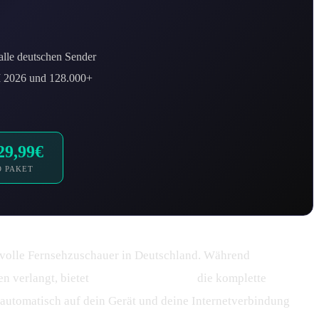
 alle deutschen Sender
M 2026 und 128.000+
29,99€
O PAKET
svolle Fernsehzuschauer in Deutschland. Während
n verlangt, bietet
IPTV Smarters Pro
die komplette
 automatisch auf dein Gerät und deine Internetverbindung