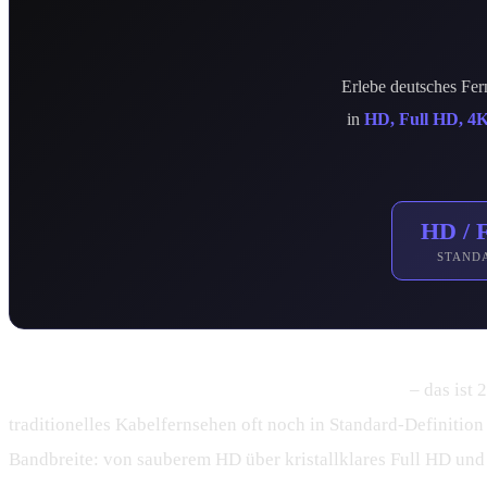
Erlebe deutsches Fer
in
HD, Full HD, 4
HD / 
STAND
Deutsches IPTV mit HD, Full HD und 4K Qualität
– das ist 
traditionelles Kabelfernsehen oft noch in Standard-Definition
Bandbreite: von sauberem HD über kristallklares Full HD und