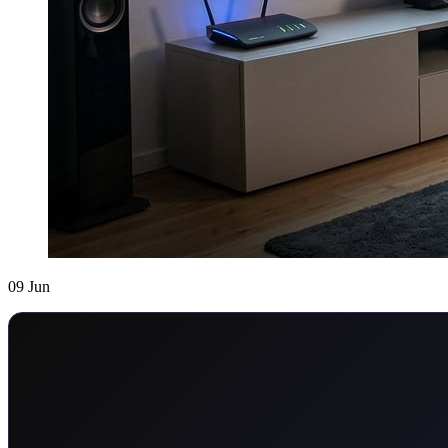
09
Jun