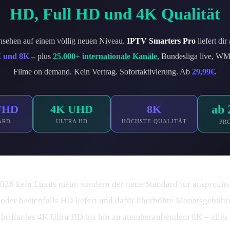
HD, Full HD und 4K Qualität
nsehen auf einem völlig neuen Niveau.
IPTV Smarters Pro
liefert dir
K und 8K
– plus
25.000+ internationale Kanäle
, Bundesliga live, W
Filme on demand. Kein Vertrag. Sofortaktivierung. Ab
29,99€
.
FHD
4K UHD
8K
ab 
ARD
ULTRA HD
HÖCHSTE QUALITÄT
PR
2026 kein Luxus mehr, sondern der neue Standard für anspruch
 oder bestenfalls HD liefert und dafür überhöhte Monatsgebühre
 brillantes 4K Ultra HD bis hin zu atemberaubendem 8K – alles