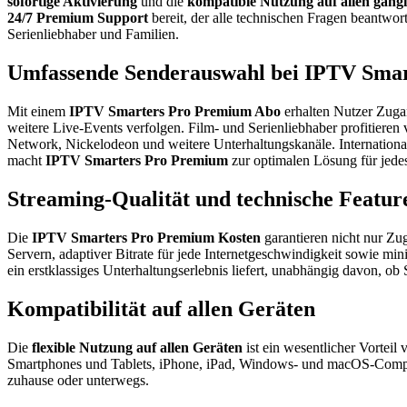
sofortige Aktivierung
und die
kompatible Nutzung auf allen gäng
24/7 Premium Support
bereit, der alle technischen Fragen beantwor
Serienliebhaber und Familien.
Umfassende Senderauswahl bei IPTV Sma
Mit einem
IPTV Smarters Pro Premium Abo
erhalten Nutzer Zuga
weitere Live-Events verfolgen. Film- und Serienliebhaber profitiere
Network, Nickelodeon und weitere Unterhaltungskanäle. Internation
macht
IPTV Smarters Pro Premium
zur optimalen Lösung für jedes 
Streaming-Qualität und technische Featur
Die
IPTV Smarters Pro Premium Kosten
garantieren nicht nur Zu
Servern, adaptiver Bitrate für jede Internetgeschwindigkeit sowie mi
ein erstklassiges Unterhaltungserlebnis liefert, unabhängig davon, ob
Kompatibilität auf allen Geräten
Die
flexible Nutzung auf allen Geräten
ist ein wesentlicher Vorteil
Smartphones und Tablets, iPhone, iPad, Windows- und macOS-Com
zuhause oder unterwegs.