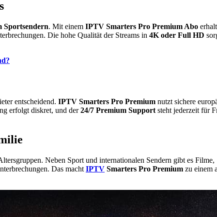
s
 Sportsendern
. Mit einem
IPTV Smarters Pro Premium Abo
erhal
rbrechungen. Die hohe Qualität der Streams in
4K oder Full HD
sorg
nd?
ieter entscheidend.
IPTV Smarters Pro Premium
nutzt sichere europ
ng erfolgt diskret, und der
24/7 Premium Support
steht jederzeit für 
milie
e Altersgruppen. Neben Sport und internationalen Sendern gibt es Fil
 Unterbrechungen. Das macht
IPTV
Smarters Pro Premium
zu einem a