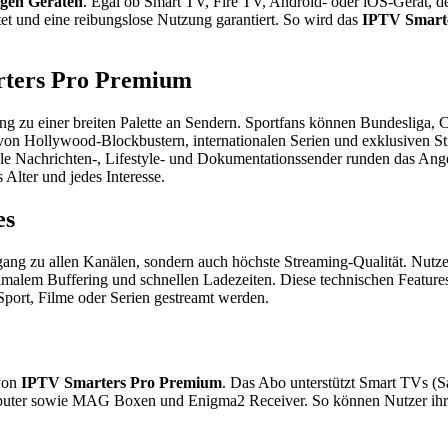
igen Geräten
. Egal ob Smart TV, Fire TV, Android- oder iOS-Gerät, der 
tet und eine reibungslose Nutzung garantiert. So wird das
IPTV Smart
rters Pro Premium
ng zu einer breiten Palette an Sendern. Sportfans können Bundeslig
n von Hollywood-Blockbustern, internationalen Serien und exklusiven S
ale Nachrichten-, Lifestyle- und Dokumentationssender runden das An
Alter und jedes Interesse.
es
gang zu allen Kanälen, sondern auch höchste Streaming-Qualität. Nutze
nimalem Buffering und schnellen Ladezeiten. Diese technischen Feature
 Sport, Filme oder Serien gestreamt werden.
 von
IPTV Smarters Pro Premium
. Das Abo unterstützt Smart TVs (
puter sowie MAG Boxen und Enigma2 Receiver. So können Nutzer ih