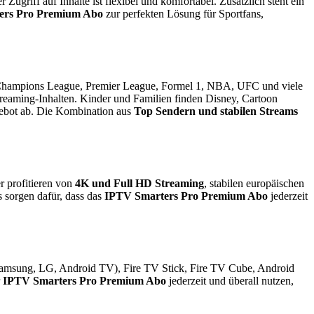
Zugriff auf Inhalte ist flexibel und komfortabel. Zusätzlich steht ein
ers Pro Premium Abo
zur perfekten Lösung für Sportfans,
a, Champions League, Premier League, Formel 1, NBA, UFC und viele
treaming-Inhalten. Kinder und Familien finden Disney, Cartoon
gebot ab. Die Kombination aus
Top Sendern und stabilen Streams
r profitieren von
4K und Full HD Streaming
, stabilen europäischen
s sorgen dafür, dass das
IPTV Smarters Pro Premium Abo
jederzeit
Samsung, LG, Android TV), Fire TV Stick, Fire TV Cube, Android
r
IPTV Smarters Pro Premium Abo
jederzeit und überall nutzen,