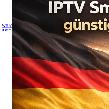
WHATSAPP
0
items
0,00
€