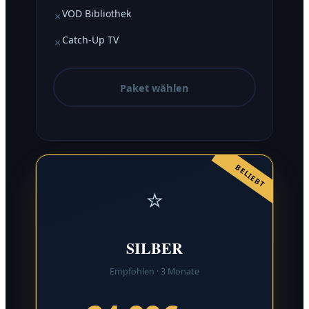
VOD Bibliothek
✗
Catch-Up TV
✗
Paket wählen
BELIEBT
⭐
SILBER
Empfohlen · 3 Monate