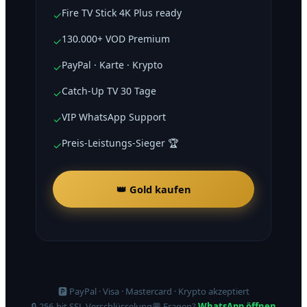
Fire TV Stick 4K Plus ready
✓
130.000+ VOD Premium
✓
PayPal · Karte · Krypto
✓
Catch-Up TV 30 Tage
✓
VIP WhatsApp Support
✓
Preis-Leistungs-Sieger 🏆
✓
👑 Gold kaufen
🅿️ PayPal · Visa · Mastercard · Krypto akzeptiert
🔒 256-bit SSL Verschlüsselung
💬 Fragen?
WhatsApp öffnen