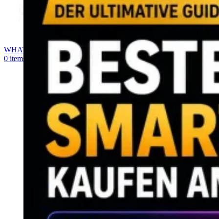
WHATSAPP
0
items
0,00
€