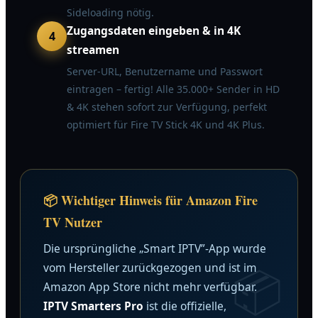
Sideloading nötig.
Zugangsdaten eingeben & in 4K
4
streamen
Server-URL, Benutzername und Passwort
eintragen – fertig! Alle 35.000+ Sender in HD
& 4K stehen sofort zur Verfügung, perfekt
optimiert für Fire TV Stick 4K und 4K Plus.
📦 Wichtiger Hinweis für Amazon Fire
TV Nutzer
Die ursprüngliche „Smart IPTV”-App wurde
vom Hersteller zurückgezogen und ist im
Amazon App Store nicht mehr verfügbar.
IPTV Smarters Pro
ist die offizielle,