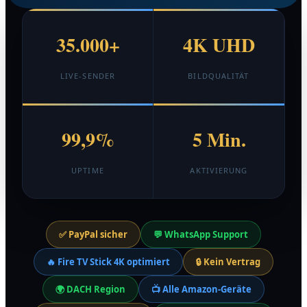
35.000+
4K UHD
LIVE-SENDER
BILDQUALITÄT
99,9%
5 Min.
UPTIME
AKTIVIERUNG
✅ PayPal sicher
💬 WhatsApp Support
🔥 Fire TV Stick 4K optimiert
🔒 Kein Vertrag
🌍 DACH Region
📺 Alle Amazon-Geräte