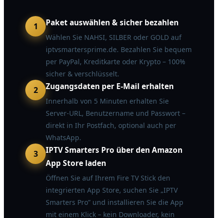
Paket auswählen & sicher bezahlen
1
Wählen Sie NAHSI, SILBER oder GOLD auf
iptvsmartersprime.de. Bezahlen Sie bequem
per PayPal, Kreditkarte oder Krypto – 100%
sicher & verschlüsselt.
Zugangsdaten per E-Mail erhalten
2
Innerhalb von 5 Minuten erhalten Sie
Server-URL, Benutzername und Passwort –
direkt in Ihr Postfach, optional auch per
WhatsApp.
IPTV Smarters Pro über den Amazon
3
App Store laden
Öffnen Sie auf Ihrem Fire TV Stick den
integrierten App Store, suchen Sie „IPTV
Smarters Pro” und installieren Sie die App
mit einem Klick – kein Downloader, kein