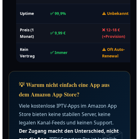
Uptime
✅ 99,9%
⚠️ Unbekannt
Preis (1
❌ 12–18 €
✅ 9,99 €
⚠
Monat)
(+Provision)
Kein
⚠️ Oft Auto-
✅ Immer
Vertrag
Renewal
💡 Warum nicht einfach eine App aus
dem Amazon App Store?
Viele kostenlose IPTV-Apps im Amazon App
Store bieten keine stabilen Server, keine
legalen Kanal-Feeds und keinen Support.
Der Zugang macht den Unterschied, nicht