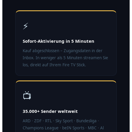
⚡
Sofort-Aktivierung in 5 Minuten
Kauf abgeschlossen – Zugangsdaten in der
Inbox. In weniger als 5 Minuten streamen Sie
los, direkt auf Ihrem Fire TV Stick.
📺
35.000+ Sender weltweit
ARD · ZDF · RTL · Sky Sport · Bundesliga ·
Champions League · beIN Sports · MBC · Al