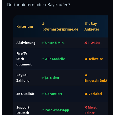
Drittanbietern oder eBay kaufen?
📡
🛒 eBay-
Kriterium
iptvsmartersprime.de
Anbieter
Aktivierung
✅ Unter 5 Min.
❌ 1–24 Std.
Fire TV
Stick
✅ Alle Modelle
⚠️ Teilweise
optimiert
PayPal
⚠️
✅ Ja, sicher
Zahlung
Eingeschränkt
4K Qualität
✅ Garantiert
⚠️ Variabel
Support
❌ Meist
✅ 24/7 WhatsApp
Deutsch
keiner