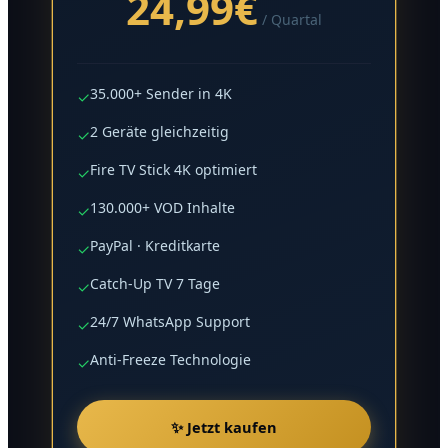
24,99€
/ Quartal
35.000+ Sender in 4K
✓
2 Geräte gleichzeitig
✓
Fire TV Stick 4K optimiert
✓
130.000+ VOD Inhalte
✓
PayPal · Kreditkarte
✓
Catch-Up TV 7 Tage
✓
24/7 WhatsApp Support
✓
Anti-Freeze Technologie
✓
✨ Jetzt kaufen