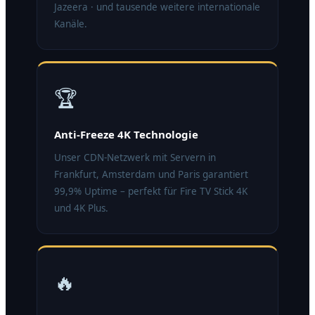
Jazeera · und tausende weitere internationale
Kanäle.
🏆
Anti-Freeze 4K Technologie
Unser CDN-Netzwerk mit Servern in
Frankfurt, Amsterdam und Paris garantiert
99,9% Uptime – perfekt für Fire TV Stick 4K
und 4K Plus.
🔥