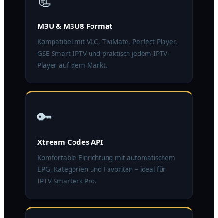
📃
M3U & M3U8 Format
Kompatibel mit VLC, TiviMate, Perfect Player,
GSE Smart IPTV und praktisch jedem IPTV-
Player auf dem Markt.
🔑
Xtream Codes API
Komfortable Einrichtung mit automatischem
EPG, Kategorien und Favoriten – ideal für
IPTV Smarters Pro.