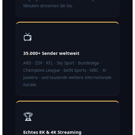
Minuten streamen Sie los.
📺
35.000+ Sender weltweit
ARD · ZDF · RTL · Sky Sport · Bundesliga ·
Champions League · beIN Sports · MBC · Al
Jazeera · und tausende weitere internationale
Kanäle.
🏆
Echtes 8K & 4K Streaming