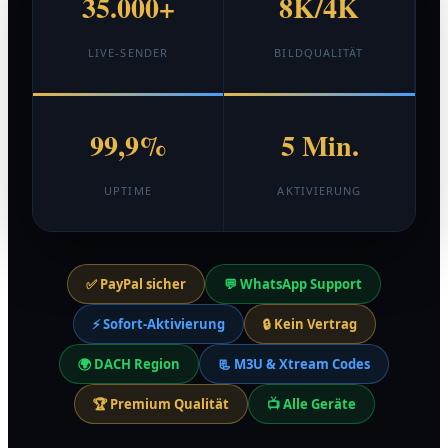
35.000+
8K/4K
LIVE-SENDER
BILDQUALITÄT
99,9%
5 Min.
UPTIME
AKTIVIERUNG
✅ PayPal sicher
💬 WhatsApp Support
⚡ Sofort-Aktivierung
🔒 Kein Vertrag
🌍 DACH Region
📃 M3U & Xtream Codes
🏆 Premium Qualität
📺 Alle Geräte