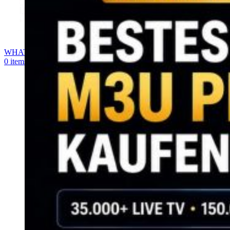
WHATSAPP
0
items
0,00
€