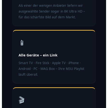
Als einer der wenigen Anbieter liefern wir
ausgewählte Sender sogar in 8K Ultra HD –
für das schärfste Bild auf dem Markt.
📱
Alle Geräte – ein Link
Smart TV · Fire Stick · Apple TV · iPhone ·
Android · PC · MAG Box – Ihre M3U Playlist
läuft überall.
🎬