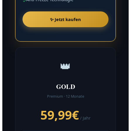
✓
✨ Jetzt kaufen
👑
GOLD
Premium · 12 Monate
59,99€
/ Jahr