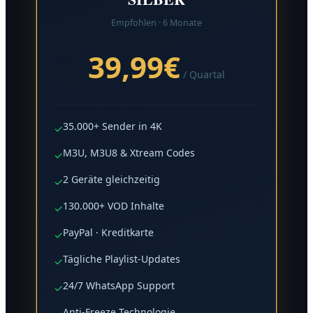
Empfohlen · 6 Monate
39,99€
/ Quartal
35.000+ Sender in 4K
✓
M3U, M3U8 & Xtream Codes
✓
2 Geräte gleichzeitig
✓
130.000+ VOD Inhalte
✓
PayPal · Kreditkarte
✓
Tägliche Playlist-Updates
✓
24/7 WhatsApp Support
✓
Anti-Freeze Technologie