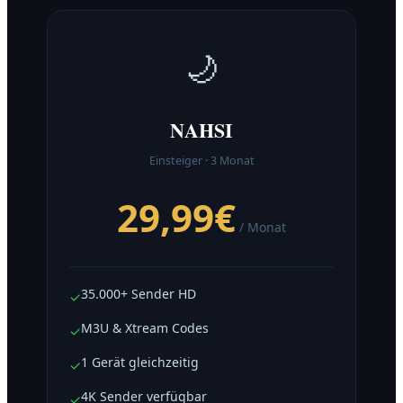
🌙
NAHSI
Einsteiger · 3 Monat
29,99€
/ Monat
35.000+ Sender HD
✓
M3U & Xtream Codes
✓
1 Gerät gleichzeitig
✓
4K Sender verfügbar
✓