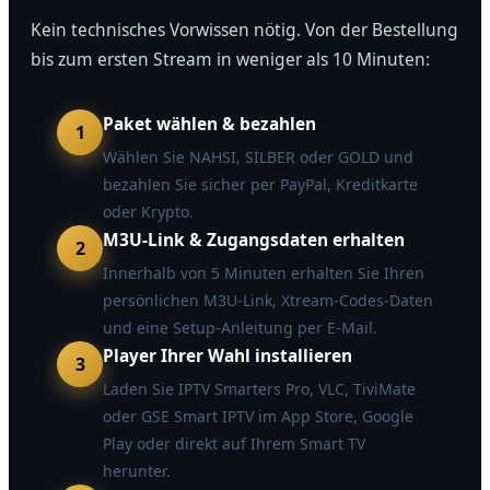
Kein technisches Vorwissen nötig. Von der Bestellung
bis zum ersten Stream in weniger als 10 Minuten:
Paket wählen & bezahlen
1
Wählen Sie NAHSI, SILBER oder GOLD und
bezahlen Sie sicher per PayPal, Kreditkarte
oder Krypto.
M3U-Link & Zugangsdaten erhalten
2
Innerhalb von 5 Minuten erhalten Sie Ihren
persönlichen M3U-Link, Xtream-Codes-Daten
und eine Setup-Anleitung per E-Mail.
Player Ihrer Wahl installieren
3
Laden Sie IPTV Smarters Pro, VLC, TiviMate
oder GSE Smart IPTV im App Store, Google
Play oder direkt auf Ihrem Smart TV
herunter.