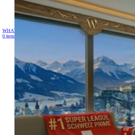
WHATSAPP
0
items
0,00
€