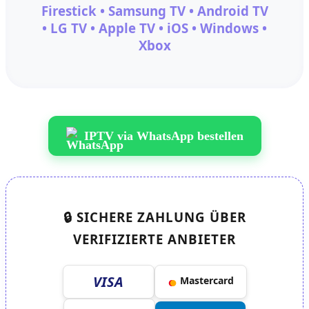
Firestick • Samsung TV • Android TV
• LG TV • Apple TV • iOS • Windows •
Xbox
IPTV via WhatsApp bestellen
🔒 SICHERE ZAHLUNG ÜBER
VERIFIZIERTE ANBIETER
VISA
●
●
Mastercard