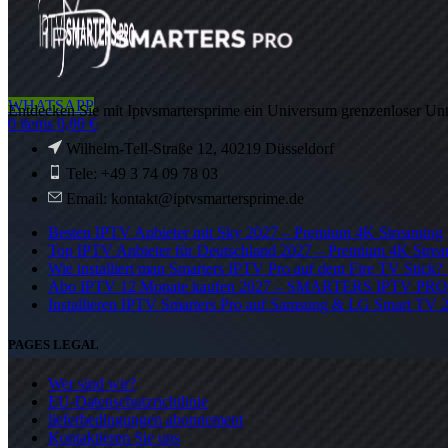
WHATSAPP
Entdecken Sie mit Iptvsmartersprime ein Universum grenzenloser Un
0
items
0,00
€
Wilhelm-Tell-Straße 12, 40219 Düsseldorf
Tele: +49 3 74 09 78 03
Email: kontakt@iptvsmartersprime.de
Besten IPTV Anbieter mit Sky 2027 – Premium 4K Streaming
Top IPTV Anbieter für Deutschland 2027 – Premium 4K Stre
Wie installiert man Smarters IPTV Pro auf dem Fire TV Stick
Abo IPTV 12 Monate kaufen 2027 – SMARTERS IPTV PRO
Installieren IPTV Smarters Pro auf Samsung & LG Smart TV 
PAGES LEGAL
Wer sind wir?
EU-Datenschutzrichtlinie
lieferbedingungen abonnement
Kontaktieren Sie uns