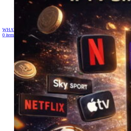
WHATSAPP
0
items
0,00
€