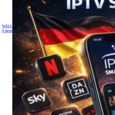
WHATSAPP
0
items
0,00
€