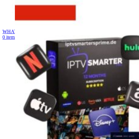
WHATSAPP
0
items
0,00
€