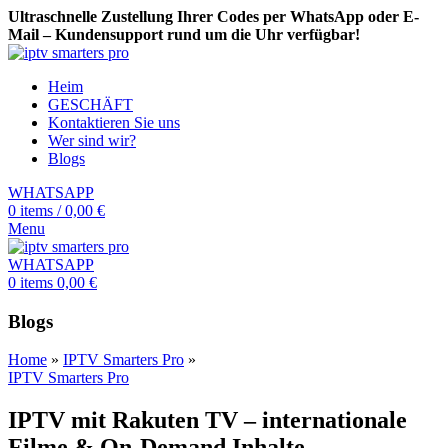
Ultraschnelle Zustellung Ihrer Codes per WhatsApp oder E-
Mail – Kundensupport rund um die Uhr verfügbar!
Heim
GESCHÄFT
Kontaktieren Sie uns
Wer sind wir?
Blogs
WHATSAPP
0
items
/
0,00
€
Menu
WHATSAPP
0
items
0,00
€
Blogs
Home
»
IPTV Smarters Pro
»
IPTV Smarters Pro
IPTV mit Rakuten TV – internationale
Filme & On-Demand Inhalte