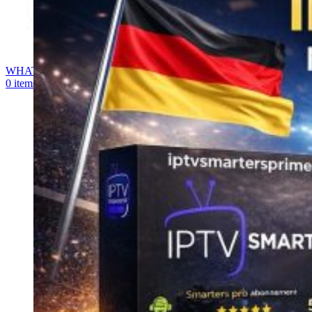
WHATSAPP
0
items
0,00
€