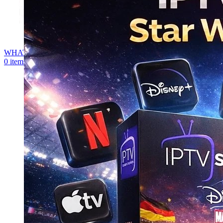
WHATSAPP
0
items
0,00
€