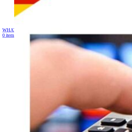
WHATSAPP
0
items
0,00
€