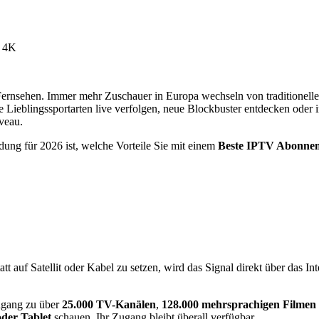
Fernsehen. Immer mehr Zuschauer in Europa wechseln von traditionell
 Lieblingssportarten live verfolgen, neue Blockbuster entdecken oder 
veau.
dung für 2026 ist, welche Vorteile Sie mit einem
Beste IPTV Abonne
t auf Satellit oder Kabel zu setzen, wird das Signal direkt über das In
ugang zu über
25.000 TV-Kanälen
,
128.000 mehrsprachigen Filmen
der Tablet
schauen, Ihr Zugang bleibt überall verfügbar.