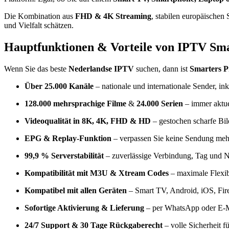
Die Kombination aus
FHD & 4K Streaming
, stabilen europäischen
und Vielfalt schätzen.
Hauptfunktionen & Vorteile von IPTV Sma
Wenn Sie das beste
Nederlandse IPTV
suchen, dann ist
Smarters 
Über 25.000 Kanäle
– nationale und internationale Sender, in
128.000 mehrsprachige Filme
&
24.000 Serien
– immer aktue
Videoqualität in 8K, 4K, FHD & HD
– gestochen scharfe Bil
EPG & Replay-Funktion
– verpassen Sie keine Sendung meh
99,9 % Serverstabilität
– zuverlässige Verbindung, Tag und N
Kompatibilität mit M3U & Xtream Codes
– maximale Flexibi
Kompatibel mit allen Geräten
– Smart TV, Android, iOS, Fi
Sofortige Aktivierung & Lieferung
– per WhatsApp oder E-M
24/7 Support & 30 Tage Rückgaberecht
– volle Sicherheit fü