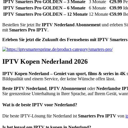
IPTV Smarters Pro GOLDEN – 3 Monate
3 Monate
€29.99
Pe
IPTV Smarters Pro GOLDEN – 6 Monate
6 Monate
€39.99
Id
IPTV Smarters Pro GOLDEN – 12 Monate
12 Monate
€59.99
Be
Bestellen Sie jetzt Ihr
IPTV Nederland Abonnement
und erleben Si
mit
Smarters Pro IPTV
.
Erleben Sie jetzt die Zukunft des Fernsehens mit IPTV Smarters
IPTV Kopen Nederland 2026
IPTV Kopen Nederland – Geniet van sport, films & series in 4K
s
Bildqualität und einem Service, der keine Wünsche offen lässt.
Beste IPTV Nederland
,
IPTV Abonnement
oder
Nederlandse I
Sie grenzenlose Unterhaltung in Ihrer Sprache, auf Ihrem Gerät, wan
Wat is de beste IPTV voor Nederland?
Die beste IPTV-Lösung für Nederland ist
Smarters Pro IPTV
von
i
Is het legaal om IPTV te kopen in Nederland?