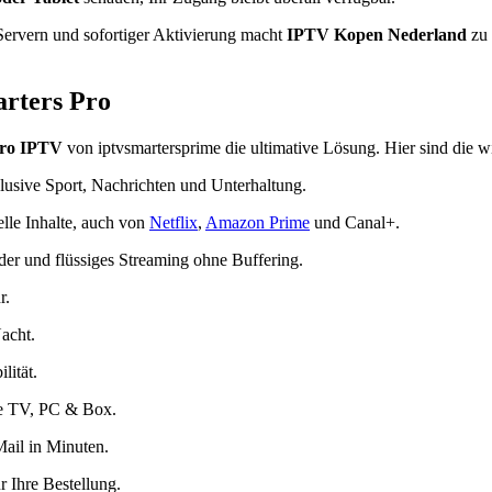
 Servern und sofortiger Aktivierung macht
IPTV Kopen Nederland
zu 
rters Pro
Pro IPTV
von iptvsmartersprime die ultimative Lösung. Hier sind die 
klusive Sport, Nachrichten und Unterhaltung.
lle Inhalte, auch von
Netflix
,
Amazon Prime
und Canal+.
der und flüssiges Streaming ohne Buffering.
r.
acht.
lität.
re TV, PC & Box.
ail in Minuten.
r Ihre Bestellung.