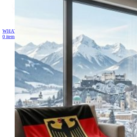
WHATSAPP
0
items
0,00
€