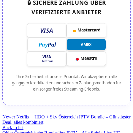
🔒 SICHERE ZAHLUNG ÜBER
VERIFIZIERTE ANBIETER
VISA
●
●
Mastercard
Pay
Pal
AMEX
VISA
●
●
Maestro
Electron
Ihre Sicherheit ist unsere Priorität. Wir akzeptieren alle
gängigen Kreditkarten und sicheren Zahlungsmethoden für
ein sorgenfreies Streaming-Erlebnis.
Newer
Netflix + HBO + Sky Österreich IPTV Bundle – Günstigster
Deal, alles kombiniert
Back to list
Older
Österreichische Bundesliga IPTV – Alle Spiele Live HD,