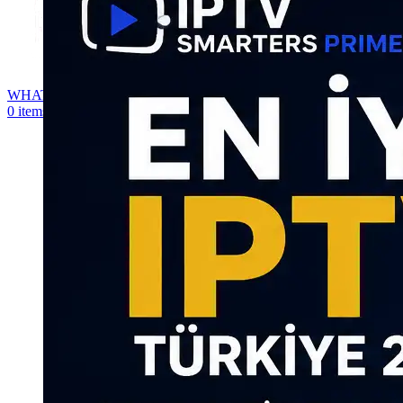
WHATSAPP
0
items
0,00
€