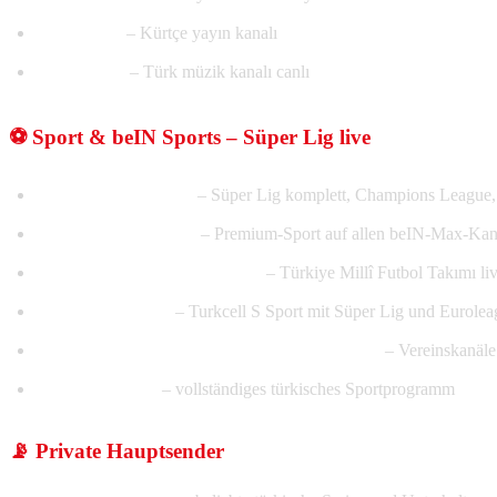
TRT Kurdî
– Kürtçe yayın kanalı
TRT Müzik
– Türk müzik kanalı canlı
⚽ Sport & beIN Sports – Süper Lig live
beIN Sports 1, 2, 3, 4
– Süper Lig komplett, Champions League, a
beIN Sports Max 1–5
– Premium-Sport auf allen beIN-Max-Kan
TRT Spor & TRT Spor Yıldız
– Türkiye Millî Futbol Takımı l
S Sport, S Sport 2
– Turkcell S Sport mit Süper Lig und Eurolea
Galatasaray TV, Fenerbahçe TV, Beşiktaş TV
– Vereinskanäle 
Tivibu Spor 1–4
– vollständiges türkisches Sportprogramm
📡 Private Hauptsender