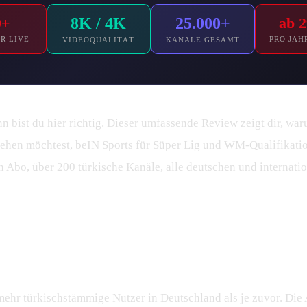
0+
8K / 4K
25.000+
ab 2
R LIVE
PRO JAH
VIDEOQUALITÄT
KANÄLE GESAMT
n bist du hier richtig. Dieser umfassende Review zeigt dir, wa
sehen möchtest, beIN Sports für Süper Lig und WM-Qualifikation
 Abo, über 200 türkische Kanäle, alle deutschen und internatio
ekte Vergleich 2027
 mehr türkischstämmige Nutzer in Deutschland als je zuvor. Di