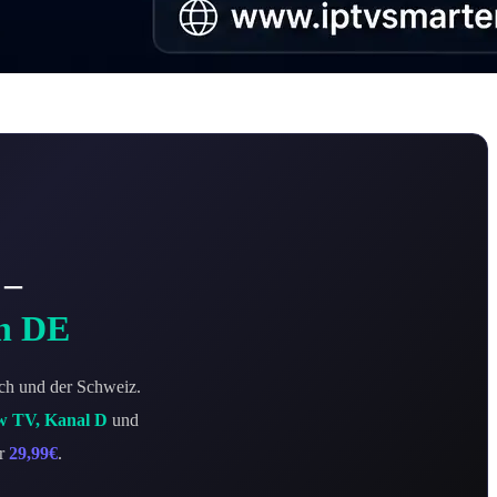
–
in DE
ich und der Schweiz.
w TV, Kanal D
und
ur
29,99€
.