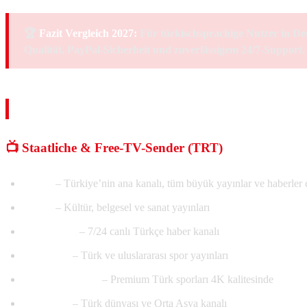
🏆
Fazit Vergleich 2027:
Für türkischsprachige Nutzer in De
Qualität, PayPal-Sicherheit und zuverlässigem 24/7-Support.
🇹🇷 Türkische Kanäle – Alle 200+ L
📺 Staatliche & Free-TV-Sender (TRT)
TRT 1
– Türkiye’nin ana kanalı, tüm büyük yayınlar ve haberler 
TRT 2
– Kültür, belgesel ve sanat yayınları
TRT Haber
– 7/24 canlı Türkçe haber kanalı
TRT Spor
– Türk ve uluslararası spor yayınları
TRT Spor Yıldız
– Premium Türk sporları 4K kalitesinde
TRT Avaz
– Türk dünyası ve Orta Asya kanalı