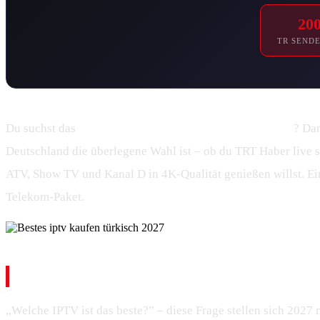
20
TR SENDE
Du suchst das
beste IPTV auf Türkisch kaufen für 2027
? Dan
Deutschland die überlegene Wahl ist – ob du TRT Haber live 
ATV, Show TV und Kanal D in 4K-Qualität genießen willst. Ein
Telekom-Paket.
Welche IPTV ist das beste? – Der dir
„Welche IPTV ist das beste?” – diese Frage stellen sich 2027