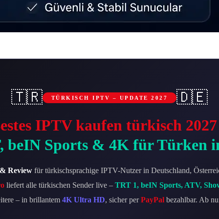
🇹🇷
🇩🇪
TÜRKISCH IPTV – UPDATE 2027
estes IPTV kaufen türkisch 2027
 beIN Sports & 4K für Türken 
 & Review
für türkischsprachige IPTV-Nutzer in Deutschland, Österre
ro
liefert alle türkischen Sender live –
TRT 1, beIN Sports, ATV, Sho
tere – in brillantem
4K Ultra HD
, sicher per
PayPal
bezahlbar. Ab n