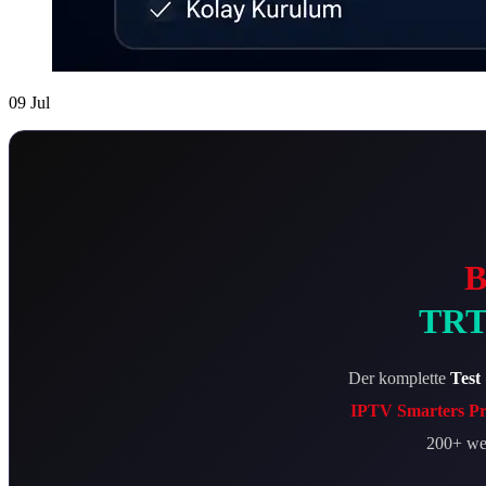
09
Jul
B
TRT,
Der komplette
Test
IPTV Smarters P
200+ wei