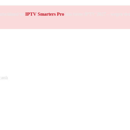
utschland ist
IPTV Smarters Pro
das beste IPTV 2027 – wegen der
ive in 4K
canlı