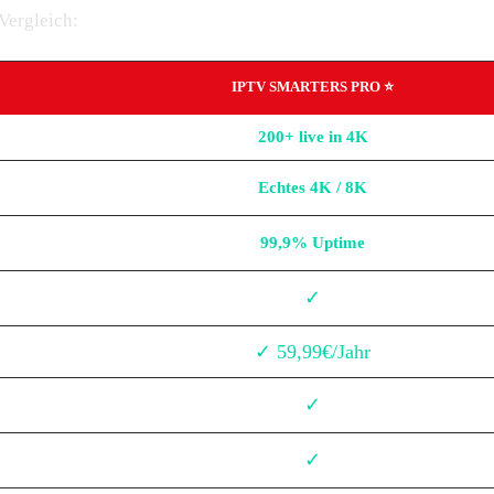
 Vergleich:
IPTV SMARTERS PRO ⭐
200+ live in 4K
Echtes 4K / 8K
99,9% Uptime
✓
✓ 59,99€/Jahr
✓
✓