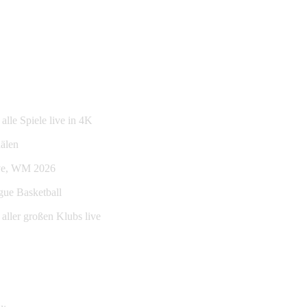
lle Spiele live in 4K
älen
ive, WM 2026
gue Basketball
aller großen Klubs live