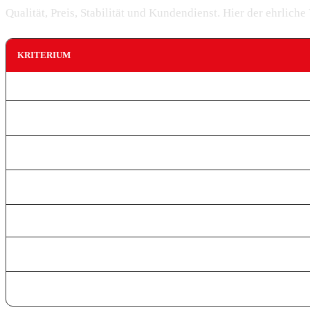
Qualität, Preis, Stabilität und Kundendienst. Hier der ehrliche
KRITERIUM
🇹🇷 Türkische Kanäle
🎬 Bildqualität
🛡️ Stabilität & Anti-Freeze
💳 PayPal-Zahlung
📅 Jahrespaket verfügbar
🛎️ 24/7-Support DE
🔒 30-Tage-Garantie