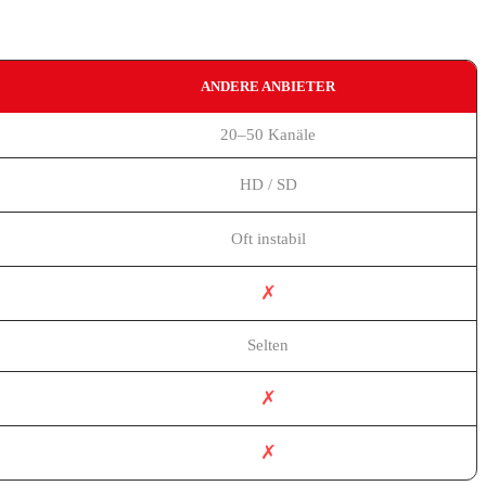
ANDERE ANBIETER
20–50 Kanäle
HD / SD
Oft instabil
✗
Selten
✗
✗