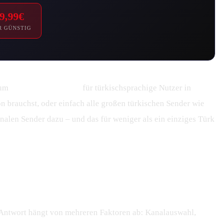
9,99€
R GÜNSTIG
rum
IPTV Smarters Pro
für türkischsprachige Nutzer in
 brauchst, oder einfach alle großen türkischen Sender wie
nalen Sender dazu – und das für weniger als ein einziges Türk
e Antwort hängt von mehreren Faktoren ab: Kanalauswahl,