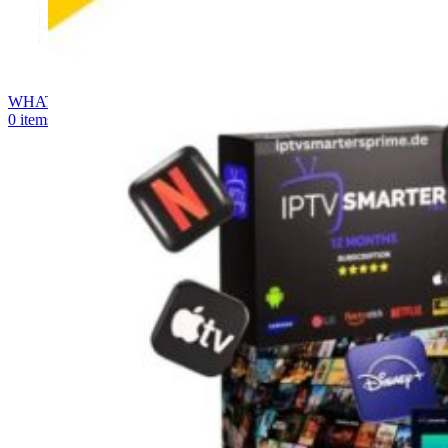
WHATSAPP
0
items
0,00
€