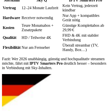
Merkmal
Sky Q
IPTV Smarters Pro
Kein Vertrag, jederzeit
Vertrag
12–24 Monate Laufzeit
kündbar
Nur App + kompatibles
Hardware
Receiver notwendig
Gerät nötig
Teure Monatsabos +
Günstige Komplettabos ab
Kosten
Zusatzpakete
29,99 €
FHD & 4K mit stabiler
Qualität
HD / Teilweise 4K
Verbindung
Überall streambar (TV,
Flexibilität
Nur am Fernseher
Handy, Box…)
Fazit: Wer 2026 unabhängig, günstig und hochqualitativ streamen
möchte, fährt mit
IPTV Smarters Pro
deutlich besser – besonders
in Verbindung mit Sky-Inhalten.