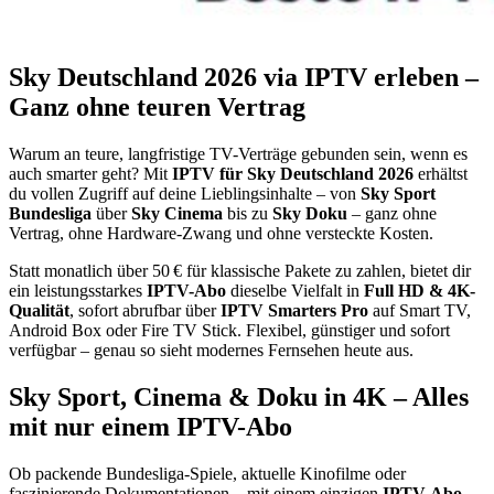
Sky Deutschland 2026 via IPTV erleben –
Ganz ohne teuren Vertrag
Warum an teure, langfristige TV-Verträge gebunden sein, wenn es
auch smarter geht? Mit
IPTV für Sky Deutschland 2026
erhältst
du vollen Zugriff auf deine Lieblingsinhalte – von
Sky Sport
Bundesliga
über
Sky Cinema
bis zu
Sky Doku
– ganz ohne
Vertrag, ohne Hardware-Zwang und ohne versteckte Kosten.
Statt monatlich über 50 € für klassische Pakete zu zahlen, bietet dir
ein leistungsstarkes
IPTV-Abo
dieselbe Vielfalt in
Full HD & 4K-
Qualität
, sofort abrufbar über
IPTV Smarters Pro
auf Smart TV,
Android Box oder Fire TV Stick. Flexibel, günstiger und sofort
verfügbar – genau so sieht modernes Fernsehen heute aus.
Sky Sport, Cinema & Doku in 4K – Alles
mit nur einem IPTV-Abo
Ob packende Bundesliga-Spiele, aktuelle Kinofilme oder
faszinierende Dokumentationen – mit einem einzigen
IPTV-Abo