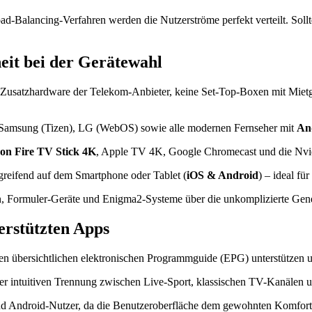
ad-Balancing-Verfahren werden die Nutzerströme perfekt verteilt. Sollte
it bei der Gerätewahl
e Zusatzhardware der Telekom-Anbieter, keine Set-Top-Boxen mit Miet
 Samsung (Tizen), LG (WebOS) sowie alle modernen Fernseher mit
An
n Fire TV Stick 4K
, Apple TV 4K, Google Chromecast und die Nvi
reifend auf dem Smartphone oder Tablet (
iOS & Android
) – ideal f
, Formuler-Geräte und Enigma2-Systeme über die unkomplizierte Gen
erstützten Apps
inen übersichtlichen elektronischen Programmguide (EPG) unterstütze
er intuitiven Trennung zwischen Live-Sport, klassischen TV-Kanälen
d Android-Nutzer, da die Benutzeroberfläche dem gewohnten Komfort e