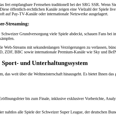
das frei empfangbare Fernsehen traditionell bei der SRG SSR. Wenn Sie
iese öffentlich-rechtlichen Kanäle zeigen eine Vielzahl der Spiele liv
t auf Pay-TV-Kanäle oder internationale Netzwerke ausgelagert.
er-Streaming:
Schweizer Grundversorgung viele Spiele abdeckt, schauen Fans bei int
 kämpfen.
abile Web-Streams mit sekundenlangen Verzögerungen zu verlassen, bün
 ZDF, BBC sowie internationale Premium-Kanäle wie Sky und BeIN Sp
 Sport- und Unterhaltungssystem
tem, das weit über die Weltmeisterschaft hinausgeht. Es bietet Ihnen das
 Eröffnungsfeier bis zum Finale, inklusive exklusiver Vorberichte, Ana
er nahtlos alle Spiele der Schweizer Super League, der deutschen B