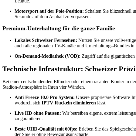
League.
Motorsport auf der Pole-Position:
Schalten Sie blitzschnell 
Sekunde auf dem Asphalt zu verpassen.
Premium-Unterhaltung für die ganze Familie
Lokales Schweizer Fernsehen:
Nutzen Sie unsere vollwertige
auch alle regionalen TV-Kanäle und Unterhaltungs-Bundles i
On-Demand-Mediathek (VOD):
Zugriff auf die gigantische
Technische Infrastruktur: Schweizer Präz
Bei einem entscheidenden Elfmeter oder einem rasanten Konter in der 
Stadion-Atmosphäre in Ihren vier Wänden.
Anti-Freeze 10.0 Pro System:
Unsere proprietäre Software-Inf
wodurch sich
IPTV Ruckeln eliminieren
lässt.
Live HD ohne Pausen:
Wir betreiben eigene, extrem leistung
zu garantieren.
Beste UHD-Qualität mit 60fps:
Erleben Sie das Spielgescheh
der Spieler ohne Bewegungsunschärfe.