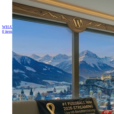
WHATSAPP
0
items
0,00
€