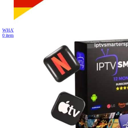
WHATSAPP
0
items
0,00
€