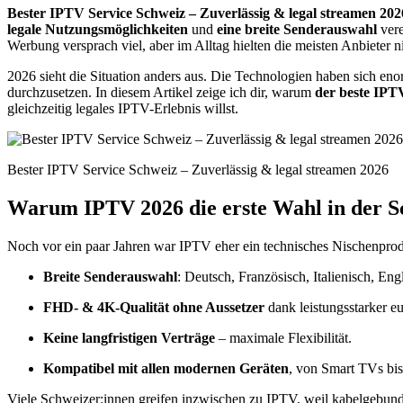
Bester IPTV Service Schweiz – Zuverlässig & legal streamen 202
legale Nutzungsmöglichkeiten
und
eine breite Senderauswahl
vere
Werbung versprach viel, aber im Alltag hielten die meisten Anbieter n
2026 sieht die Situation anders aus. Die Technologien haben sich eno
durchzusetzen. In diesem Artikel zeige ich dir, warum
der beste IPTV
gleichzeitig legales IPTV-Erlebnis willst.
Bester IPTV Service Schweiz – Zuverlässig & legal streamen 2026
Warum IPTV 2026 die erste Wahl in der Sc
Noch vor ein paar Jahren war IPTV eher ein technisches Nischenpro
Breite Senderauswahl
: Deutsch, Französisch, Italienisch, En
FHD- & 4K-Qualität ohne Aussetzer
dank leistungsstarker eu
Keine langfristigen Verträge
– maximale Flexibilität.
Kompatibel mit allen modernen Geräten
, von Smart TVs bi
Viele Schweizer:innen greifen inzwischen zu IPTV, weil kabelgebunden