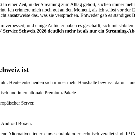
6
In einer Zeit, in der Streaming zum Alltag gehört, suchen immer meh
int. Ich erinnere mich noch gut an den Moment, als ich selbst vor der 
icht ansatzweise das, was sie versprachen. Entweder gab es ständiges B
rm verbessert, und einige Anbieter haben es geschafft, sich mit stabil
 Service Schweiz 2026 deutlich mehr ist als nur ein Streaming-Ab
hweiz ist
dukt. Heute entscheiden sich immer mehr Haushalte bewusst dafür – un
glisch und internationale Premium-Pakete.
ropäischer Server.
s Android Boxen.
e Alternativen teuer, eingeschränkt oder technisch veraltet sind. IPTV