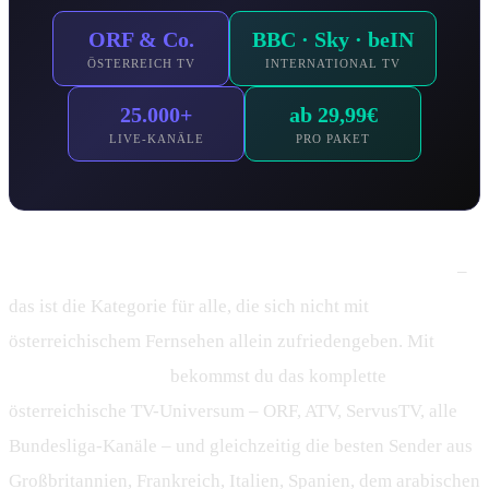
ORF & Co.
BBC · Sky · beIN
ÖSTERREICH TV
INTERNATIONAL TV
25.000+
ab 29,99€
LIVE-KANÄLE
PRO PAKET
Premium IPTV Österreich mit internationalen Sendern
–
das ist die Kategorie für alle, die sich nicht mit
österreichischem Fernsehen allein zufriedengeben. Mit
IPTV Smarters Pro
bekommst du das komplette
österreichische TV-Universum – ORF, ATV, ServusTV, alle
Bundesliga-Kanäle – und gleichzeitig die besten Sender aus
Großbritannien, Frankreich, Italien, Spanien, dem arabischen