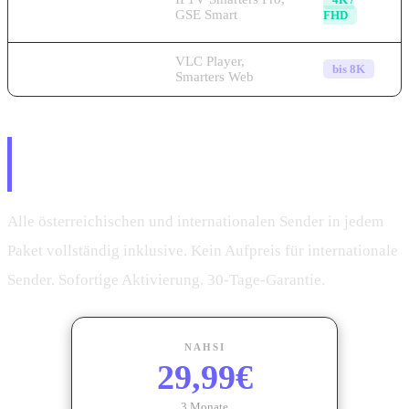
Smartphone &
GSE Smart
FHD
Tablet
VLC Player,
Windows PC & Mac
bis 8K
Smarters Web
Premium-Pakete – Österreich &
International in 4K
Alle österreichischen und internationalen Sender in jedem
Paket vollständig inklusive. Kein Aufpreis für internationale
Sender. Sofortige Aktivierung. 30-Tage-Garantie.
NAHSI
29,99€
3 Monate