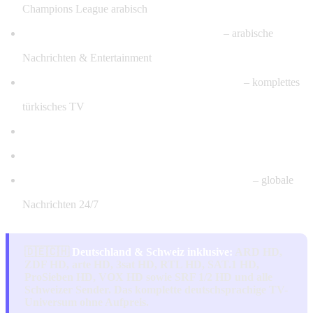
Champions League arabisch
Al Jazeera HD, Al Arabiya HD, MBC HD
– arabische
Nachrichten & Entertainment
TRT 1/2, Show TV, Kanal D, ATV Türkei HD
– komplettes
türkisches TV
TVP 1/2 Polen, RTR Russisch, Globo Brasilien
Star Sports, Star Plus, Zee TV, Colors (Indien)
CNN HD, BBC World News HD, France 24 HD
– globale
Nachrichten 24/7
🇩🇪🇨🇭
Deutschland & Schweiz inklusive:
ARD HD,
ZDF HD, arte HD, 3sat HD, RTL HD, SAT.1 HD,
ProSieben HD, VOX HD sowie SRF 1/2 HD und alle
Schweizer Sender. Das komplette deutschsprachige TV-
Universum ohne Aufpreis.