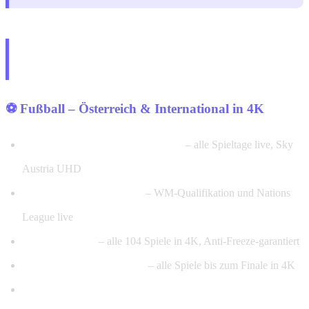
Premium-Sport – Bundesliga, WM
2026 & Wintersport
⚽ Fußball – Österreich & International in 4K
ADMIRAL Bundesliga Österreich
– alle Spieltage live, Sky
Austria UHD
ÖFB-Nationalmannschaft
– WM-Qualifikation und Nations
League live
FIFA WM 2026
– alle 104 Spiele in 4K, Anti-Freeze-garantiert
UEFA Champions League
– alle Spiele bis zum Finale in 4K
Premier League, La Liga, Serie A, Bundesliga Deutschland,