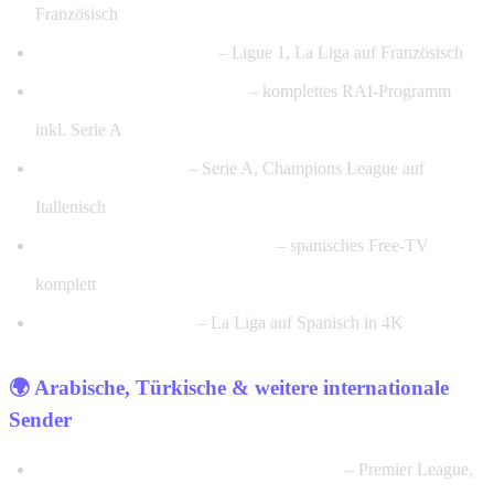
Französisch
beIN Sports France HD
– Ligue 1, La Liga auf Französisch
Rai 1/2/3 HD, Rai Sport HD
– komplettes RAI-Programm
inkl. Serie A
Sky Italia Sport HD
– Serie A, Champions League auf
Italienisch
TVE HD, La Sexta, Cuatro HD
– spanisches Free-TV
komplett
Movistar LaLiga HD
– La Liga auf Spanisch in 4K
🌍 Arabische, Türkische & weitere internationale
Sender
beIN Sports HD (alle arabischen Kanäle)
– Premier League,