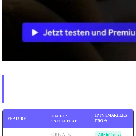
Warum Premium IPTV mit
internationalen Sendern – der
Vergleich
IPTV SMARTERS
KABEL /
FEATURE
PRO ⭐
SATELLIT AT
Österreichische
ORF, ATV,
Alle inklusive