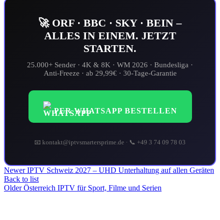
🚀 ORF · BBC · SKY · BEIN –
ALLES IN EINEM. JETZT
STARTEN.
25.000+ Sender · 4K & 8K · WM 2026 · Bundesliga ·
Anti-Freeze · ab 29,99€ · 30-Tage-Garantie
PER WHATSAPP BESTELLEN
📧 kontakt@iptvsmartersprime.de · 📞 +49 3 74 09 78 03
Newer
IPTV Schweiz 2027 – UHD Unterhaltung auf allen Geräten
Back to list
Older
Österreich IPTV für Sport, Filme und Serien