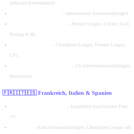
britisches Entertainment
Channel 4 HD, E4, Film4
– internationale Erstausstrahlungen
Sky Sports HD (alle Kanäle)
– Premier League, Cricket, Golf,
Boxing in 4K
TNT Sports 1–4 HD
– Champions League, Premier League,
UFC
Sky Atlantic, Sky Cinema HD
– US-Serienerstausstrahlungen,
Blockbuster
🇫🇷🇮🇹🇪🇸 Frankreich, Italien & Spanien
TF1 HD, France 2/3/4/5 HD
– komplettes französisches Free-
TV
Canal+ HD
– Kino-Erstausstrahlungen, Champions League auf