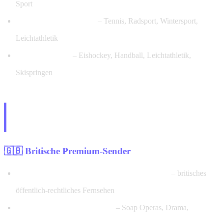
Sport
Eurosport 1 & 2 HD/4K
– Tennis, Radsport, Wintersport,
Leichtathletik
ORF Sport+ HD
– Eishockey, Handball, Leichtathletik,
Skispringen
Internationale Premium-Sender –
Die Welt auf deinem Bildschirm
🇬🇧 Britische Premium-Sender
BBC One HD, BBC Two HD, BBC Three HD
– britisches
öffentlich-rechtliches Fernsehen
ITV1 HD, ITV2, ITV3, ITV4
– Soap Operas, Drama,