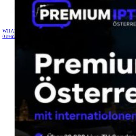
WHATSAPP
0
items
0,00
€