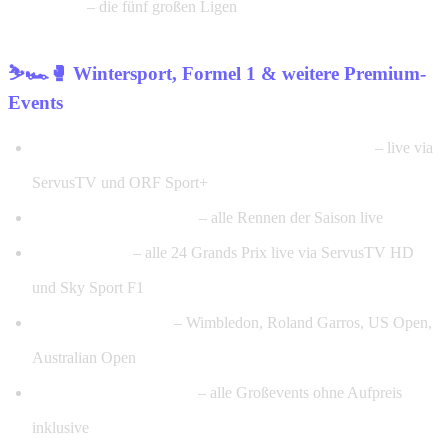
Ligue 1
– die fünf großen Ligen
⛷️🏎️🥊 Wintersport, Formel 1 & weitere Premium-
Events
Hahnenkamm Kitzbühel & Nightrace Schladming
– live via
ServusTV und ORF Sport+
FIS Ski-Weltcup gesamt
– alle Rennen der Saison live
Formel 1 2026
– alle 24 Grands Prix live via ServusTV HD
und Sky Sport F1
Tennis Grand Slams
– Wimbledon, Roland Garros, US Open,
Australian Open
NBA, UFC & Box-PPV
– alle Großevents ohne Aufpreis
inklusive