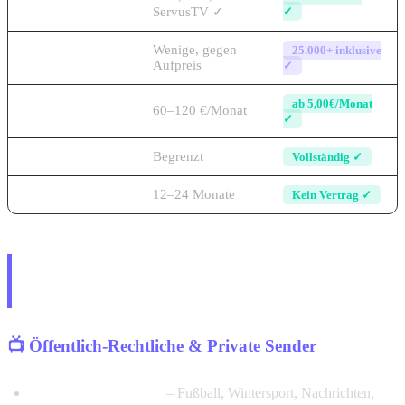
Sender
ServusTV ✓
✓
Internationale
Wenige, gegen
25.000+ inklusive
Sender
Aufpreis
✓
Monatliche
ab 5,00€/Monat
60–120 €/Monat
Kosten
✓
4K / 8K Qualität
Begrenzt
Vollständig ✓
Vertragsbindung
12–24 Monate
Kein Vertrag ✓
Österreichische Premium-Sender –
ORF bis ServusTV in 4K
📺 Öffentlich-Rechtliche & Private Sender
ORF 1/2/3/Sport+ HD
– Fußball, Wintersport, Nachrichten,