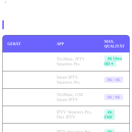
99,9 % Server-Uptime garantiert
Premium-IPTV auf allen Geräten
MAX.
GERÄT
APP
QUALITÄT
4K Ultra
Amazon Fire TV
TiviMate, IPTV
Stick 4K 🔥
Smarters Pro
HD ⭐
Samsung & LG
Smart IPTV,
8K / 4K
Smart TV
Smarters Pro
TiviMate, GSE
Android TV Box
4K / 8K
Smart IPTV
IPTV Smarters Pro,
4K /
iPhone & iPad
Flex IPTV
FHD
Android
IPTV Smarters Pro,
4K /