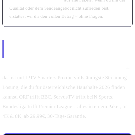
30-Tage-Rückgabegarantie
auf alle Pakete. Wenn du mit der
Qualität oder dem Sendeangebot nicht zufrieden bist,
erstattest wir dir den vollen Betrag – ohne Fragen.
Fazit – Premium IPTV Österreich
mit internationalen Sendern
Premium IPTV Österreich mit internationalen Sendern
–
das ist mit IPTV Smarters Pro die vollständigste Streaming-
Lösung, die du für österreichische Haushalte 2026 finden
kannst. ORF trifft BBC, ServusTV trifft beIN Sports,
Bundesliga trifft Premier League – alles in einem Paket, in
4K & 8K, ab 29,99€, 30-Tage-Garantie.