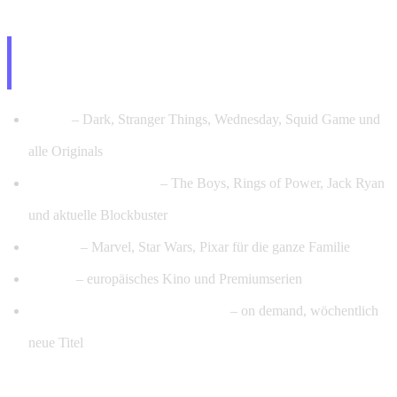
Netflix, Amazon Prime & Disney+ –
International inklusive
Netflix
– Dark, Stranger Things, Wednesday, Squid Game und
alle Originals
Amazon Prime Video
– The Boys, Rings of Power, Jack Ryan
und aktuelle Blockbuster
Disney+
– Marvel, Star Wars, Pixar für die ganze Familie
Canal+
– europäisches Kino und Premiumserien
128.000+ Filme & 24.000+ Serien
– on demand, wöchentlich
neue Titel