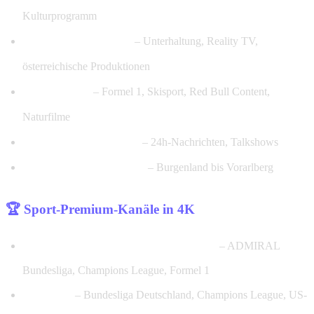
Kulturprogramm
ATV HD & ATV 2 HD
– Unterhaltung, Reality TV,
österreichische Produktionen
ServusTV HD
– Formel 1, Skisport, Red Bull Content,
Naturfilme
Puls 4 HD & Puls 24 HD
– 24h-Nachrichten, Talkshows
Alle ORF-Regionalsender
– Burgenland bis Vorarlberg
🏆 Sport-Premium-Kanäle in 4K
Sky Sport Austria UHD/HD (alle Pakete)
– ADMIRAL
Bundesliga, Champions League, Formel 1
DAZN 4K
– Bundesliga Deutschland, Champions League, US-