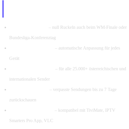
Premium-Qualität – 4K & 8K, Anti-
Freeze, EPG für alle Sender
Anti-Freeze-System
– null Ruckeln auch beim WM-Finale oder
Bundesliga-Konferenztag
8K / 4K / Full HD / HD
– automatische Anpassung für jedes
Gerät
EPG 7 Tage im Voraus
– für alle 25.000+ österreichischen und
internationalen Sender
Replay & Catch-Up
– verpasste Sendungen bis zu 7 Tage
zurückschauen
M3U & Xtream Codes
– kompatibel mit TiviMate, IPTV
Smarters Pro App, VLC