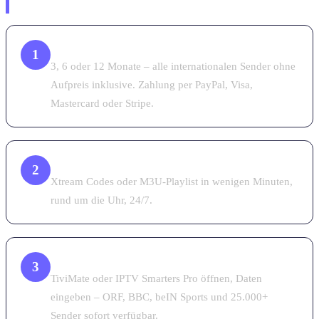
mit internationalen Sendern
Paket wählen & sicher bezahlen
1
3, 6 oder 12 Monate – alle internationalen Sender ohne
Aufpreis inklusive. Zahlung per PayPal, Visa,
Mastercard oder Stripe.
Zugangsdaten sofort per WhatsApp erhalten
2
Xtream Codes oder M3U-Playlist in wenigen Minuten,
rund um die Uhr, 24/7.
App einrichten & Österreich + Welt streamen
3
TiviMate oder IPTV Smarters Pro öffnen, Daten
eingeben – ORF, BBC, beIN Sports und 25.000+
Sender sofort verfügbar.