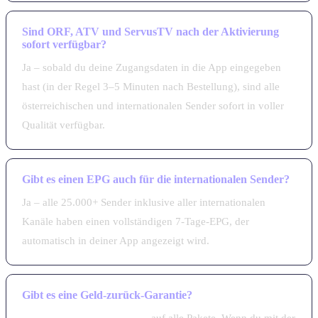
Sind ORF, ATV und ServusTV nach der Aktivierung
sofort verfügbar?
Ja – sobald du deine Zugangsdaten in die App eingegeben
hast (in der Regel 3–5 Minuten nach Bestellung), sind alle
österreichischen und internationalen Sender sofort in voller
Qualität verfügbar.
Gibt es einen EPG auch für die internationalen Sender?
Ja – alle 25.000+ Sender inklusive aller internationalen
Kanäle haben einen vollständigen 7-Tage-EPG, der
automatisch in deiner App angezeigt wird.
Gibt es eine Geld-zurück-Garantie?