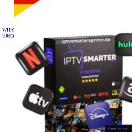
WHATSAPP
0
items
0,00
€