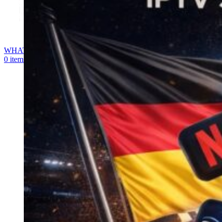
WHATSAPP
0
items
0,00
€