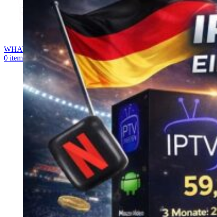
WHATSAPP
0
items
0,00
€