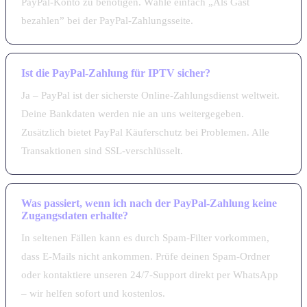
PayPal-Konto zu benötigen. Wähle einfach „Als Gast
bezahlen” bei der PayPal-Zahlungsseite.
Ist die PayPal-Zahlung für IPTV sicher?
Ja – PayPal ist der sicherste Online-Zahlungsdienst weltweit.
Deine Bankdaten werden nie an uns weitergegeben.
Zusätzlich bietet PayPal Käuferschutz bei Problemen. Alle
Transaktionen sind SSL-verschlüsselt.
Was passiert, wenn ich nach der PayPal-Zahlung keine
Zugangsdaten erhalte?
In seltenen Fällen kann es durch Spam-Filter vorkommen,
dass E-Mails nicht ankommen. Prüfe deinen Spam-Ordner
oder kontaktiere unseren 24/7-Support direkt per WhatsApp
– wir helfen sofort und kostenlos.