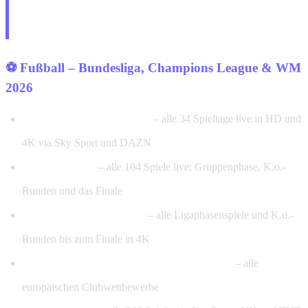
Was du nach der PayPal-Zahlung
sofort bekommst
⚽ Fußball – Bundesliga, Champions League & WM
2026
Bundesliga & 2. Bundesliga
– alle 34 Spieltage live in HD und
4K via Sky Sport und DAZN
FIFA WM 2026
– alle 104 Spiele live: Gruppenphase, K.o.-
Runden und das Finale
UEFA Champions League
– alle Ligaphasenspiele und K.o.-
Runden bis zum Finale in 4K
UEFA Europa League & Conference League
– alle
europäischen Clubwettbewerbe