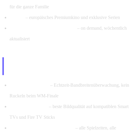
für die ganze Familie
Canal+
– europäisches Premiumkino und exklusive Serien
128.000+ Filme & 24.000+ Serien
– on demand, wöchentlich
aktualisiert
Premium Features – Was dein
IPTV-Abo nach PayPal-Kauf bietet
Anti-Freeze-System
– Echtzeit-Bandbreitenüberwachung, kein
Ruckeln beim WM-Finale
4K Ultra HD & 8K
– beste Bildqualität auf kompatiblen Smart
TVs und Fire TV Sticks
EPG – 7-Tage-Programmführer
– alle Spielzeiten, alle