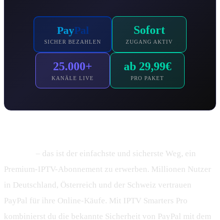
Sofort
Pay
Pal
SICHER BEZAHLEN
ZUGANG AKTIV
25.000+
ab 29,99€
KANÄLE LIVE
PRO PAKET
IPTV mit PayPal kaufen – Sofortiger Zugang nach
Zahlung
– das ist der einfachste und sicherste Weg, ein
Premium-IPTV-Abonnement zu erwerben. Millionen Nutzer
in Deutschland, Österreich und der Schweiz vertrauen
PayPal für ihre Online-Käufe. Mit IPTV Smarters Pro
kombinierst du die bekannte Sicherheit von PayPal mit dem