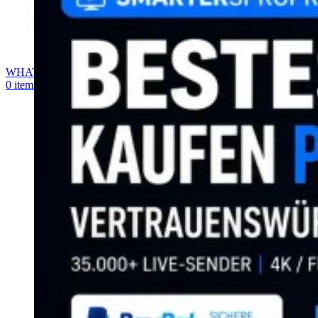
WHATSAPP
0
items
0,00
€