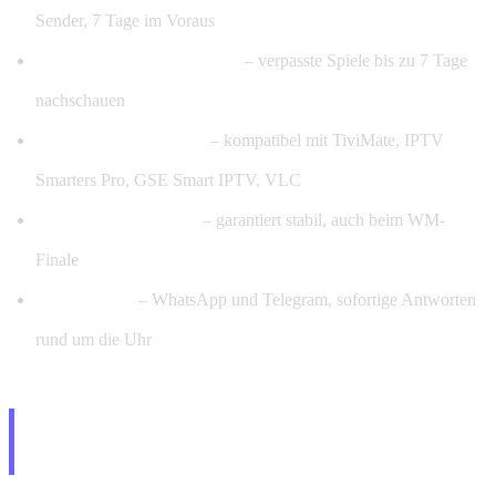
Sender, 7 Tage im Voraus
Catch-Up & Replay 7 Tage
– verpasste Spiele bis zu 7 Tage
nachschauen
M3U & Xtream Codes
– kompatibel mit TiviMate, IPTV
Smarters Pro, GSE Smart IPTV, VLC
99,9% Server-Uptime
– garantiert stabil, auch beim WM-
Finale
24/7-Support
– WhatsApp und Telegram, sofortige Antworten
rund um die Uhr
Auf allen Geräten sofort nutzbar –
Nach PayPal-Zahlung