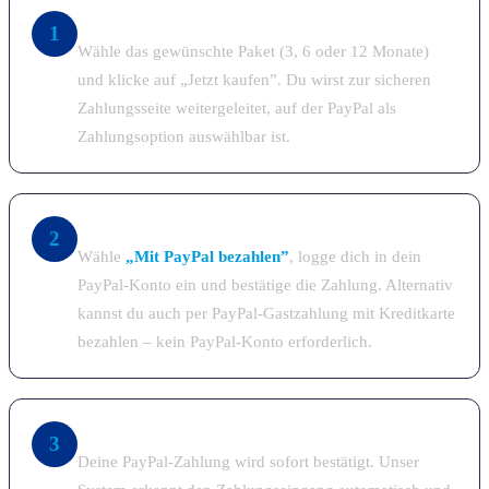
Paket auswählen & auf „Jetzt kaufen” klicken
1
Wähle das gewünschte Paket (3, 6 oder 12 Monate)
und klicke auf „Jetzt kaufen”. Du wirst zur sicheren
Zahlungsseite weitergeleitet, auf der PayPal als
Zahlungsoption auswählbar ist.
PayPal wählen & sicher einloggen
2
Wähle
„Mit PayPal bezahlen”
, logge dich in dein
PayPal-Konto ein und bestätige die Zahlung. Alternativ
kannst du auch per PayPal-Gastzahlung mit Kreditkarte
bezahlen – kein PayPal-Konto erforderlich.
Zahlungsbestätigung & sofortige Bearbeitung
3
Deine PayPal-Zahlung wird sofort bestätigt. Unser