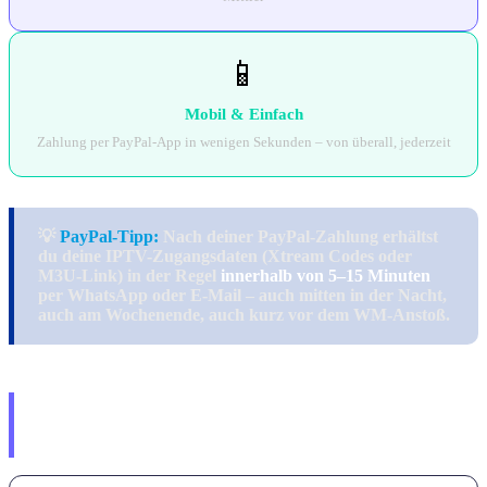
📱
Mobil & Einfach
Zahlung per PayPal-App in wenigen Sekunden – von überall, jederzeit
💡
PayPal-Tipp:
Nach deiner PayPal-Zahlung erhältst
du deine IPTV-Zugangsdaten (Xtream Codes oder
M3U-Link) in der Regel
innerhalb von 5–15 Minuten
per WhatsApp oder E-Mail – auch mitten in der Nacht,
auch am Wochenende, auch kurz vor dem WM-Anstoß.
So kaufst du IPTV mit PayPal –
Schritt für Schritt