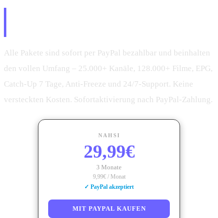
IPTV mit PayPal kaufen – Pakete &
Preise 2026
Alle Pakete sind sofort per PayPal bezahlbar und beinhalten
den vollen Umfang – 25.000+ Kanäle, 128.000+ Filme, EPG,
Catch-Up 7 Tage, Anti-Freeze und 24/7-Support. Keine
versteckten Kosten. Sofortaktivierung nach PayPal-Zahlung.
NAHSI
29,99€
3 Monate
9,99€ / Monat
✓ PayPal akzeptiert
MIT PAYPAL KAUFEN