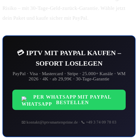
Risiko – mit 30-Tage-Geld-zurück-Garantie. Wähle jetzt
dein Paket und kaufe sicher mit PayPal.
💳 IPTV MIT PAYPAL KAUFEN –
SOFORT LOSLEGEN
PayPal · Visa · Mastercard · Stripe · 25.000+ Kanäle · WM
2026 · 4K · ab 29,99€ · 30-Tage-Garantie
PER WHATSAPP MIT PAYPAL
BESTELLEN
📧 kontakt@iptvsmartersprime.de · 📞 +49 3 74 09 78 03