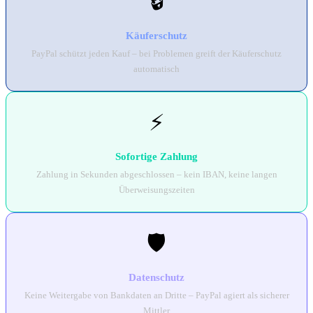
🔒
Käuferschutz
PayPal schützt jeden Kauf – bei Problemen greift der Käuferschutz
automatisch
⚡
Sofortige Zahlung
Zahlung in Sekunden abgeschlossen – kein IBAN, keine langen
Überweisungszeiten
🛡️
Datenschutz
Keine Weitergabe von Bankdaten an Dritte – PayPal agiert als sicherer
Mittler