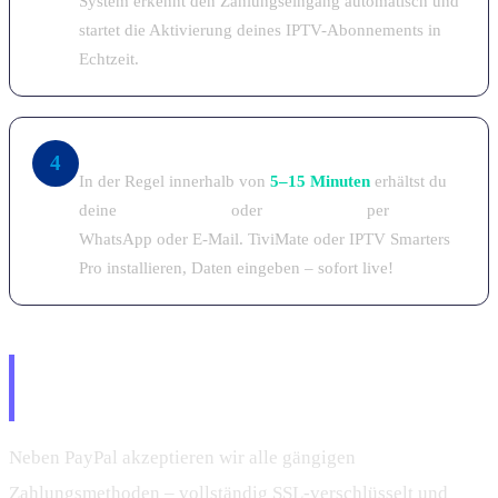
System erkennt den Zahlungseingang automatisch und
startet die Aktivierung deines IPTV-Abonnements in
Echtzeit.
Zugangsdaten empfangen & sofort loslegen
4
In der Regel innerhalb von
5–15 Minuten
erhältst du
deine
Xtream Codes
oder
M3U-Playlist
per
WhatsApp oder E-Mail. TiviMate oder IPTV Smarters
Pro installieren, Daten eingeben – sofort live!
Alle Zahlungsmethoden – PayPal,
Karte & mehr
Neben PayPal akzeptieren wir alle gängigen
Zahlungsmethoden – vollständig SSL-verschlüsselt und