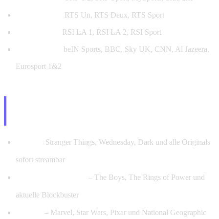
Schweiz (FR):
RTS Un, RTS Deux, RTS Sport
Schweiz (IT):
RSI LA 1, RSI LA 2, RSI Sport
International:
beIN Sports, BBC, Sky UK, CNN, Al Jazeera,
Eurosport 1&2
Netflix, Amazon Prime & Disney+ –
Sofort nach PayPal-Kauf verfügbar
Netflix
– Stranger Things, Wednesday, Dark und alle Originals
sofort streambar
Amazon Prime Video
– The Boys, The Rings of Power und
aktuelle Blockbuster
Disney+
– Marvel, Star Wars, Pixar und National Geographic