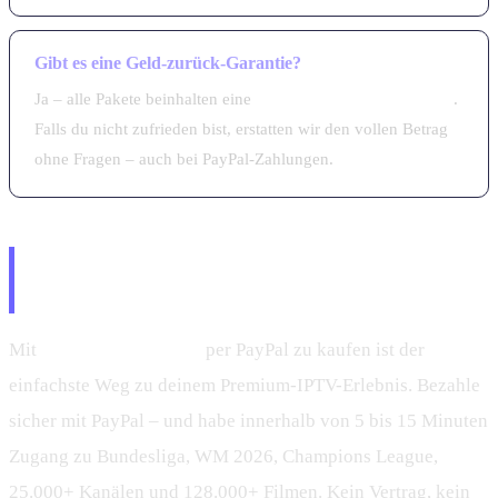
Gibt es eine Geld-zurück-Garantie?
Ja – alle Pakete beinhalten eine
30-Tage-Rückgabegarantie
.
Falls du nicht zufrieden bist, erstatten wir den vollen Betrag
ohne Fragen – auch bei PayPal-Zahlungen.
Fazit – IPTV mit PayPal kaufen:
Sicher, schnell und sofort aktiv
Mit
IPTV Smarters Pro
per PayPal zu kaufen ist der
einfachste Weg zu deinem Premium-IPTV-Erlebnis. Bezahle
sicher mit PayPal – und habe innerhalb von 5 bis 15 Minuten
Zugang zu Bundesliga, WM 2026, Champions League,
25.000+ Kanälen und 128.000+ Filmen. Kein Vertrag, kein