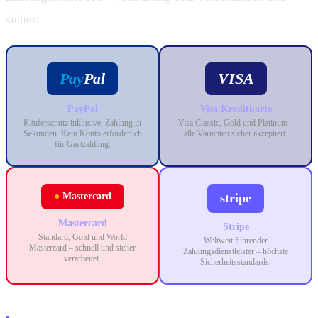
sicher:
Pay
Pal
VISA
PayPal
Visa Kreditkarte
Käuferschutz inklusive. Zahlung in
Visa Classic, Gold und Platinum –
Sekunden. Kein Konto erforderlich
alle Varianten sicher akzeptiert.
für Gastzahlung.
●
Mastercard
stripe
Mastercard
Stripe
Standard, Gold und World
Weltweit führender
Mastercard – schnell und sicher
Zahlungsdienstleister – höchste
verarbeitet.
Sicherheitsstandards.