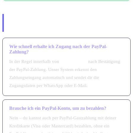
Häufige Fragen – IPTV mit PayPal
kaufen
Wie schnell erhalte ich Zugang nach der PayPal-
Zahlung?
In der Regel innerhalb von
5–15 Minuten
nach Bestätigung
der PayPal-Zahlung. Unser System erkennt den
Zahlungseingang automatisch und sendet dir die
Zugangsdaten per WhatsApp oder E-Mail.
Brauche ich ein PayPal-Konto, um zu bezahlen?
Nein – du kannst auch per PayPal-Gastzahlung mit deiner
Kreditkarte (Visa oder Mastercard) bezahlen, ohne ein