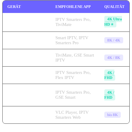
GERÄT
EMPFOHLENE APP
QUALITÄT
4K Ultra
Amazon Fire TV
IPTV Smarters Pro,
Stick 4K 🔥
TiviMate
HD ⭐
Samsung & LG
Smart IPTV, IPTV
8K / 4K
Smart TV
Smarters Pro
TiviMate, GSE Smart
Android TV Box
4K / 8K
IPTV
iPhone & iPad
IPTV Smarters Pro,
4K /
(iOS)
Flex IPTV
FHD
Android
IPTV Smarters Pro,
4K /
Smartphone &
GSE Smart
FHD
Tablet
Windows PC &
VLC Player, IPTV
bis 8K
Mac
Smarters Web