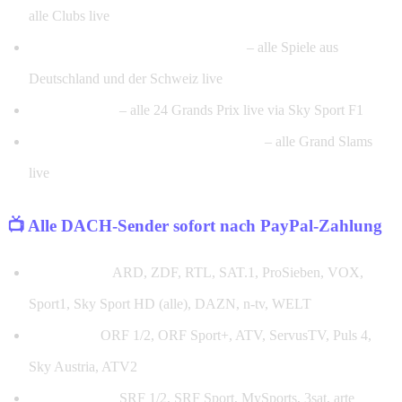
alle Clubs live
DEL & National League Eishockey
– alle Spiele aus
Deutschland und der Schweiz live
Formel 1 2026
– alle 24 Grands Prix live via Sky Sport F1
Wimbledon, Roland Garros, US Open
– alle Grand Slams
live
📺 Alle DACH-Sender sofort nach PayPal-Zahlung
Deutschland:
ARD, ZDF, RTL, SAT.1, ProSieben, VOX,
Sport1, Sky Sport HD (alle), DAZN, n-tv, WELT
Österreich:
ORF 1/2, ORF Sport+, ATV, ServusTV, Puls 4,
Sky Austria, ATV2
Schweiz (DE):
SRF 1/2, SRF Sport, MySports, 3sat, arte