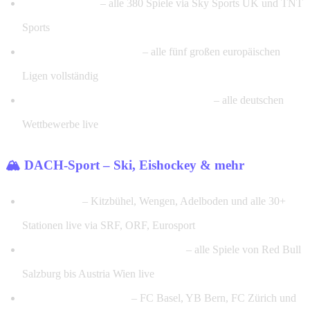
Premier League
– alle 380 Spiele via Sky Sports UK und TNT
Sports
La Liga, Serie A, Ligue 1
– alle fünf großen europäischen
Ligen vollständig
DFB-Pokal & DFB-Nationalmannschaft
– alle deutschen
Wettbewerbe live
🏔️ DACH-Sport – Ski, Eishockey & mehr
Ski-Weltcup
– Kitzbühel, Wengen, Adelboden und alle 30+
Stationen live via SRF, ORF, Eurosport
ADMIRAL Bundesliga Österreich
– alle Spiele von Red Bull
Salzburg bis Austria Wien live
Super League Schweiz
– FC Basel, YB Bern, FC Zürich und