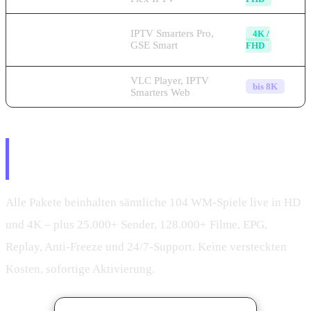
Android
IPTV Smarters Pro,
4K /
Smartphone &
GSE Smart
FHD
Tablet
Windows PC &
VLC Player, IPTV
bis 8K
Mac
Smarters Web
WM 2026 IPTV Abonnement –
Pakete & Preise
Alle Pakete beinhalten sämtliche 104 WM-Spiele live in HD
und 4K – plus 25.000+ Sender, 128.000+ Filme, EPG,
Replay, Anti-Freeze und 24/7-Support. Keine versteckten
Kosten, sofortige Aktivierung.