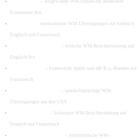
RTL & RTL+
– ausgewählte WM-Partien mit deutschem
Kommentar live
beIN Sports
– internationale WM-Übertragungen auf Arabisch,
Englisch und Französisch
BBC, ITV & Channel 4
– britische WM-Berichterstattung auf
Englisch live
TF1 & France 2
– Frankreichs Spiele und alle K.o.-Runden auf
Französisch
Telemundo & Univision
– spanischsprachige WM-
Übertragungen aus den USA
SRF Sport & RTS
– Schweizer WM-Berichterstattung auf
Deutsch und Französisch
ORF Sport+ & ServusTV
– österreichische WM-