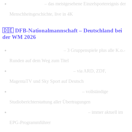
DAS WM-Finale
– das meistgesehene Einzelsportereignis der
Menschheitsgeschichte, live in 4K
🇩🇪 DFB-Nationalmannschaft – Deutschland bei
der WM 2026
Alle Deutschlandspiele live
– 3 Gruppenspiele plus alle K.o.-
Runden auf dem Weg zum Titel
Deutschsprachiger Kommentar
– via ARD, ZDF,
MagentaTV und Sky Sport auf Deutsch
Vorberichte, Analysen & Interviews
– vollständige
Studioberichterstattung aller Übertragungen
Live-Tabellen und Torjäger-Statistiken
– immer aktuell im
EPG-Programmführer