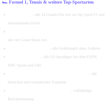
🏎️ Formel 1, Tennis & weitere Top-Sportarten
Formel 1 2026
– alle 24 Grands Prix live via Sky Sport F1 und
internationalen Feeds
Wimbledon, Roland Garros, US Open, Australian Open
–
alle vier Grand Slams live
UFC & Box-PPV-Events
– alle Großkämpfe ohne Aufpreis
NBA, NFL & MLB
– alle US-Sportligen live über ESPN,
NBC Sports und ABC
Handball-Bundesliga & EHF Champions League
– alle
deutschen und europäischen Topspiele
Tour de France & Leichtathletik-WM
– vollständige
Berichterstattung