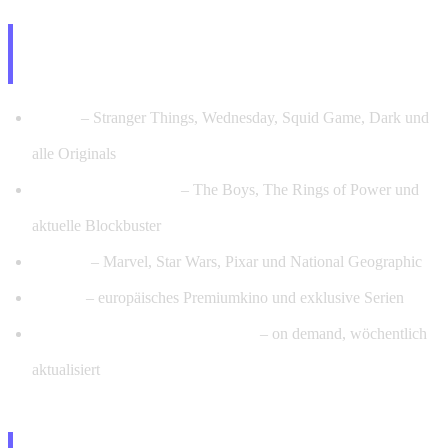
Netflix, Amazon Prime & Disney+ –
Alles inklusive
Netflix
– Stranger Things, Wednesday, Squid Game, Dark und
alle Originals
Amazon Prime Video
– The Boys, The Rings of Power und
aktuelle Blockbuster
Disney+
– Marvel, Star Wars, Pixar und National Geographic
Canal+
– europäisches Premiumkino und exklusive Serien
128.000+ Filme & 24.000+ Serien
– on demand, wöchentlich
aktualisiert
25.000+ Sender – Deutsches TV &