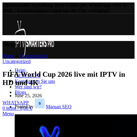
Ultraschnelle Zustellung Ihrer Codes per WhatsApp oder E-
Mail – Kundensupport rund um die Uhr verfügbar!
Blogs
Home
»
Uncategorized
»
Uncategorized
Heim
FIFA World Cup 2026 live mit IPTV in
GESCHÄFT
Kontaktieren Sie uns
HD und 4K
Wer sind wir?
Blogs
June 25, 2026
WHATSAPP
Posted by
Maruan SEO
0
items
/
0,00
€
Menu