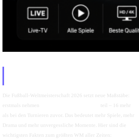
FIFA WM 2026 – Das größte
Turnier der Geschichte
Die Fußball-Weltmeisterschaft 2026 setzt neue Maßstäbe:
erstmals nehmen
48 Nationalmannschaften
teil – 16 mehr
als bei den Turnieren zuvor. Das bedeutet mehr Spiele, mehr
Drama und mehr unvergessliche Momente. Hier sind die
wichtigsten Fakten zum größten WM aller Zeiten: