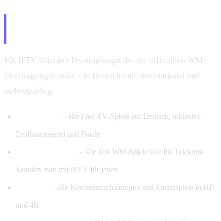
WM 2026 Übertragungen – Alle
Sender inklusive
Mit IPTV Smarters Pro empfängst du alle offiziellen WM-
Übertragungskanäle – in Deutschland, international und
mehrsprachig:
ARD & ZDF
– alle Free-TV-Spiele auf Deutsch, inklusive
Eröffnungsspiel und Finale
MagentaTV Sport
– alle 104 WM-Spiele live für Telekom-
Kunden, nun mit IPTV für jeden
Sky Sport
– alle Konferenzschaltungen und Einzelspiele in HD
und 4K