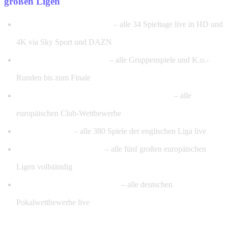
großen Ligen
Bundesliga & 2. Bundesliga
– alle 34 Spieltage live in HD und
4K via Sky Sport und DAZN
UEFA Champions League
– alle Gruppenspiele und K.o.-
Runden bis zum Finale
UEFA Europa League & Conference League
– alle
europäischen Club-Wettbewerbe
Premier League
– alle 380 Spiele der englischen Liga live
La Liga, Serie A, Ligue 1
– alle fünf großen europäischen
Ligen vollständig
DFB-Pokal & DFL-Supercup
– alle deutschen
Pokalwettbewerbe live